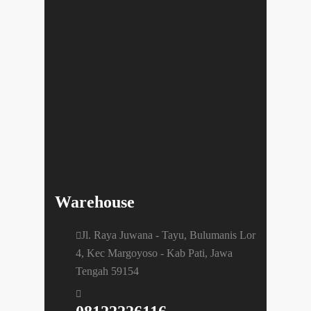
Warehouse
Jl. Raya Juwana - Tayu, Bulumanis Lor
4, Kec Margoyoso - Kab Pati, Jawa
Tengah 59154