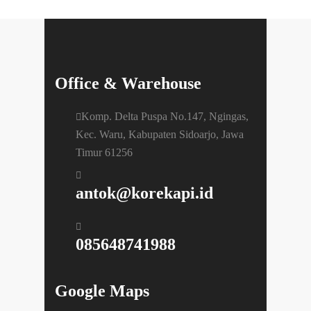
Office & Warehouse
Komp. Delta Puspa No.147, Ngingas,
Kec. Waru, Kabupaten Sidoarjo, Jawa
Timur 61256
antok@korekapi.id
085648741988
Google Maps