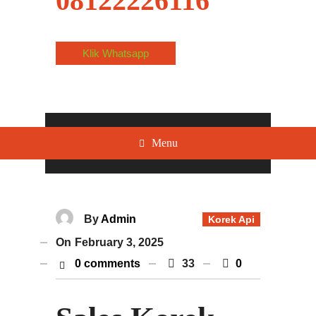
08122226116
Klik Whatsapp
Menu
By
Admin
Korek Api
On
February 3, 2025
0 comments
33
0