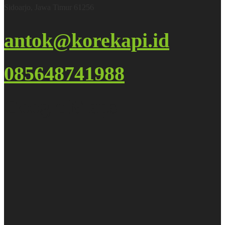
Sidoarjo, Jawa Timur 61256
antok@korekapi.id
085648741988
Google Maps