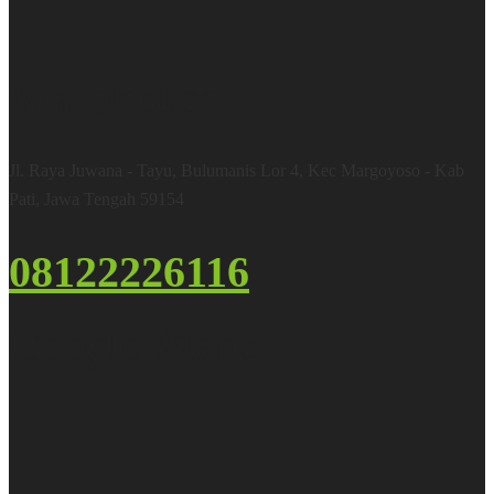
Warehouse
Jl. Raya Juwana - Tayu, Bulumanis Lor 4, Kec Margoyoso - Kab
Pati, Jawa Tengah 59154
08122226116
Google Maps