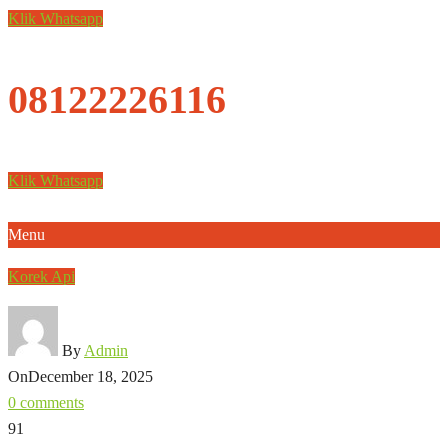
Klik Whatsapp
08122226116
Klik Whatsapp
Menu
Korek Api
By
Admin
On
December 18, 2025
0 comments
91