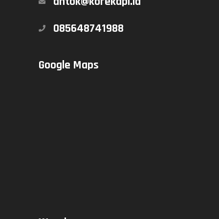
antok@korekapi.id
085648741988
Google Maps