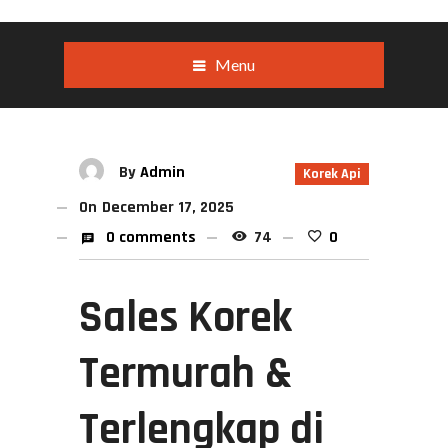
Menu
By
Admin
Korek Api
On
December 17, 2025
0 comments
74
0
Sales Korek
Termurah &
Terlengkap di