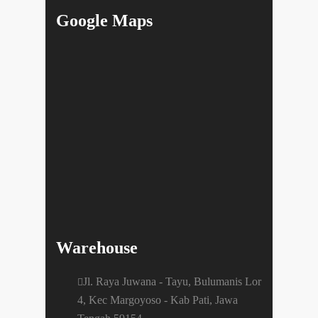
Google Maps
Warehouse
Jl. Raya Juwana - Tayu, Bulumanis Lor
4, Kec Margoyoso - Kab Pati, Jawa