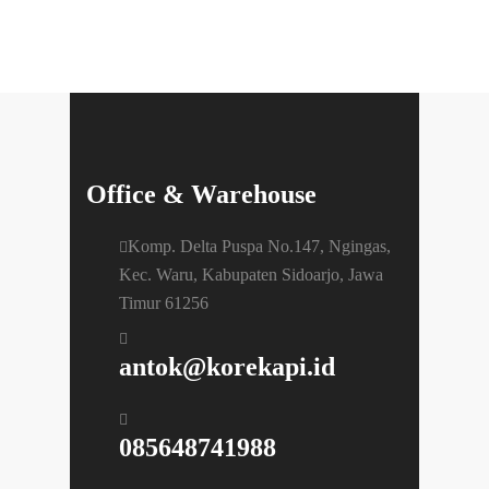
Office & Warehouse
Komp. Delta Puspa No.147, Ngingas,
Kec. Waru, Kabupaten Sidoarjo, Jawa
Timur 61256
antok@korekapi.id
085648741988