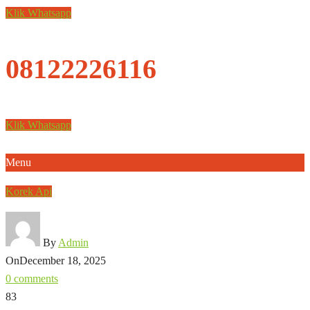
Klik Whatsapp
08122226116
Klik Whatsapp
Menu
Korek Api
By
Admin
On
December 18, 2025
0 comments
83