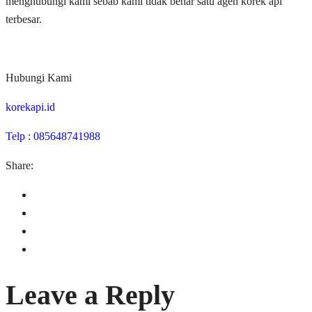
menghubungi kami sebab kami tidak benar satu agen korek api
terbesar.
Hubungi Kami
korekapi.id
Telp : 085648741988
Share:
Leave a Reply