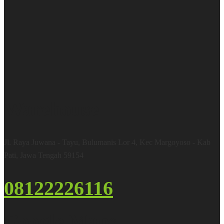
Warehouse
Jl. Raya Juwana - Tayu, Bulumanis Lor 4, Kec Margoyoso - Kab
Pati, Jawa Tengah 59154
08122226116
Google Maps