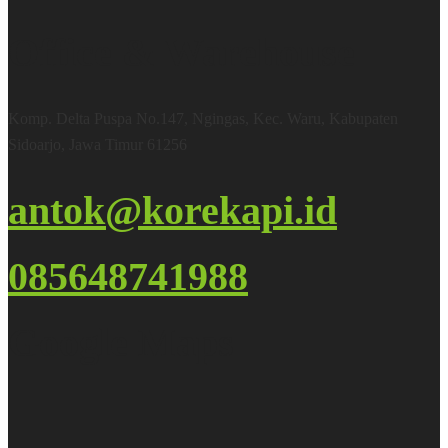
Office & Warehouse
Komp. Delta Puspa No.147, Ngingas, Kec. Waru, Kabupaten
Sidoarjo, Jawa Timur 61256
antok@korekapi.id
085648741988
Google Maps