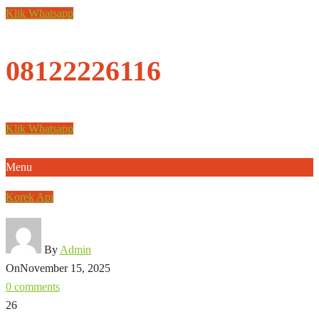
Klik Whatsapp
08122226116
Klik Whatsapp
Menu
Korek Api
By
Admin
On
November 15, 2025
0 comments
26