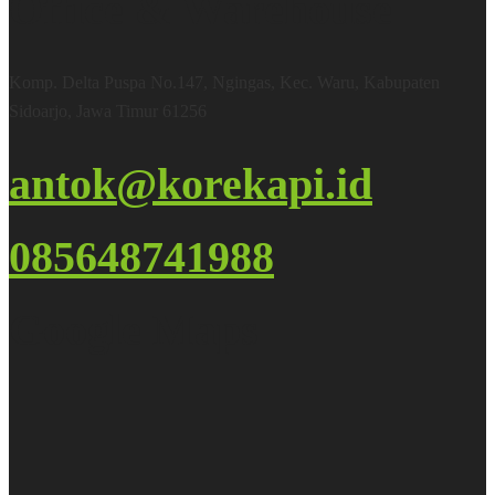
Office & Warehouse
Komp. Delta Puspa No.147, Ngingas, Kec. Waru, Kabupaten
Sidoarjo, Jawa Timur 61256
antok@korekapi.id
085648741988
Google Maps