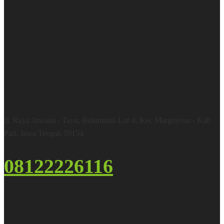
Warehouse
Jl. Raya Juwana - Tayu, Bulumanis Lor 4, Kec Margoyoso - Kab
Pati, Jawa Tengah 59154
08122226116
Google Maps