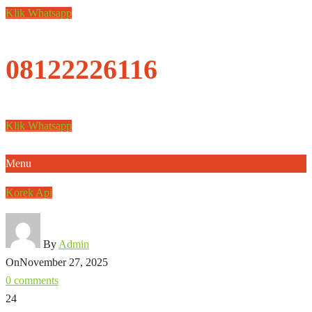
Klik Whatsapp
08122226116
Klik Whatsapp
Menu
Korek Api
By
Admin
On
November 27, 2025
0 comments
24