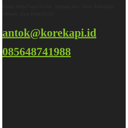
Komp. Delta Puspa No.147, Ngingas, Kec. Waru, Kabupaten
Sidoarjo, Jawa Timur 61256
antok@korekapi.id
085648741988
Google Maps