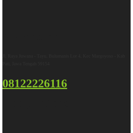
Warehouse
Jl. Raya Juwana - Tayu, Bulumanis Lor 4, Kec Margoyoso - Kab
Pati, Jawa Tengah 59154
08122226116
Google Maps