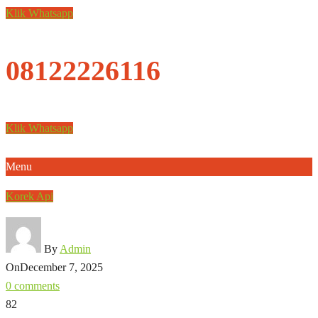
Klik Whatsapp
08122226116
Klik Whatsapp
Menu
Korek Api
By
Admin
On
December 7, 2025
0 comments
82