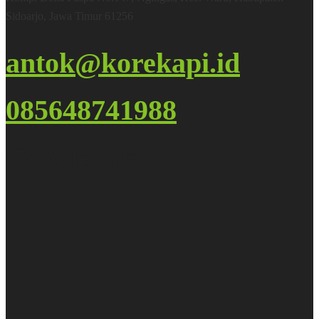
Sidoarjo, Jawa Timur 61256
antok@korekapi.id
085648741988
Google Maps