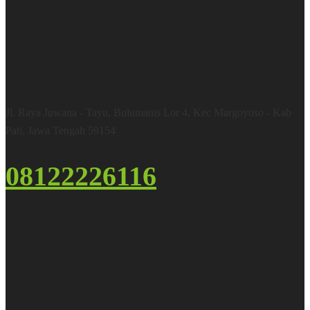
Warehouse
Jl. Raya Juwana - Tayu, Bulumanis Lor 4, Kec Margoyoso - Kab
Pati, Jawa Tengah 59154
08122226116
Google Maps