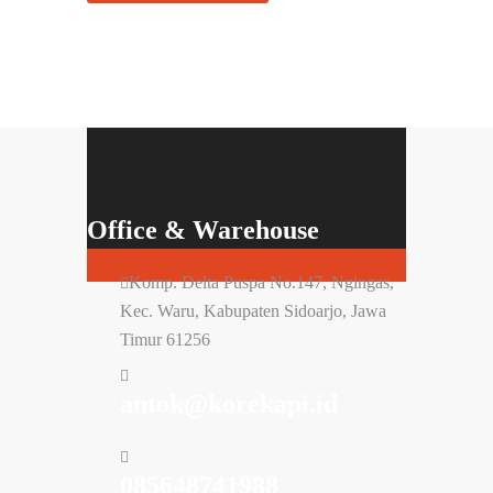
Office & Warehouse
Komp. Delta Puspa No.147, Ngingas,
Kec. Waru, Kabupaten Sidoarjo, Jawa
Timur 61256
antok@korekapi.id
085648741988