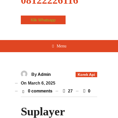
08122226116
Klik Whatsapp
Menu
By
Admin
Korek Api
On
March 6, 2025
0 comments
27
0
Suplayer