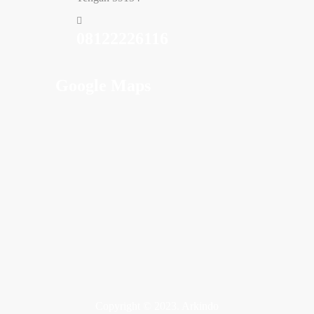
08122226116
Google Maps
Copyright © 2023.
Arkindo