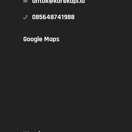
antok@korekapi.id
085648741988
Google Maps