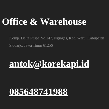
Office & Warehouse
Komp. Delta Puspa No.147, Ngingas, Kec. Waru, Kabupaten
Sidoarjo, Jawa Timur 61256
antok@korekapi.id
085648741988