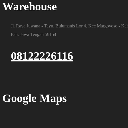
Warehouse
Jl. Raya Juwana - Tayu, Bulumanis Lor 4, Kec Margoyoso - Ka
Pati, Jawa Tengah 59154
08122226116
Google Maps