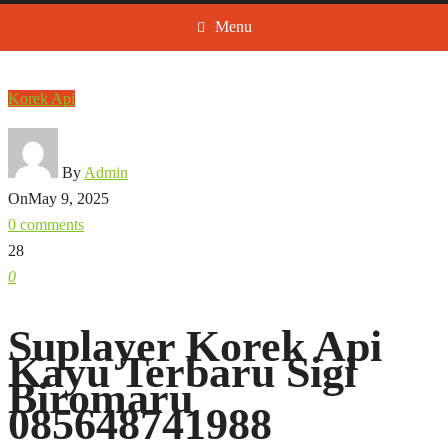
Menu
Korek Api
By
Admin
On
May 9, 2025
0 comments
28
0
Suplayer Korek Api
Kayu Terbaru Sigi
Biromaru
085648741988