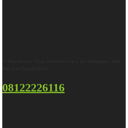
Warehouse
Jl. Raya Juwana - Tayu, Bulumanis Lor 4, Kec Margoyoso - Kab
Pati, Jawa Tengah 59154
08122226116
Google Maps