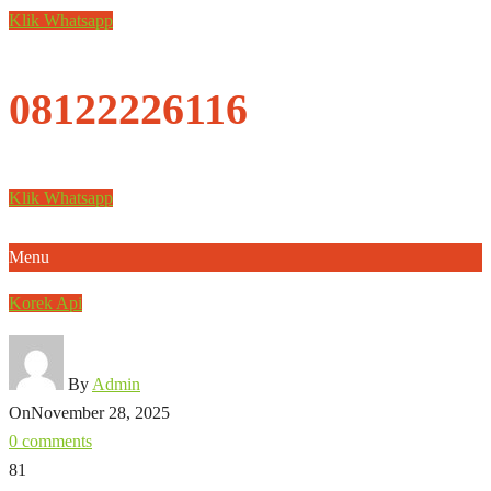
Klik Whatsapp
08122226116
Klik Whatsapp
Menu
Korek Api
By
Admin
On
November 28, 2025
0 comments
81