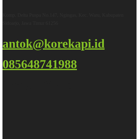
Komp. Delta Puspa No.147, Ngingas, Kec. Waru, Kabupaten
Sidoarjo, Jawa Timur 61256
antok@korekapi.id
085648741988
Google Maps