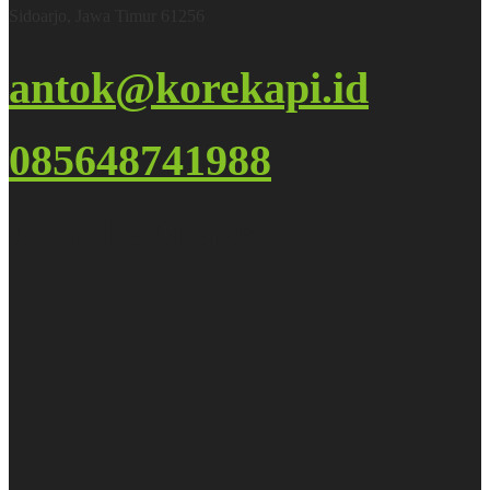
Sidoarjo, Jawa Timur 61256
antok@korekapi.id
085648741988
Google Maps