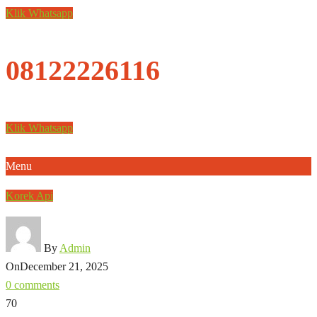
Klik Whatsapp
08122226116
Klik Whatsapp
Menu
Korek Api
By
Admin
On
December 21, 2025
0 comments
70