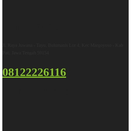
Warehouse
Jl. Raya Juwana - Tayu, Bulumanis Lor 4, Kec Margoyoso - Kab
Pati, Jawa Tengah 59154
08122226116
Google Maps