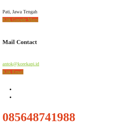
Pati, Jawa Tengah
Klik Google Maps
Mail Contact
antok@korekapi.id
Klik Email
085648741988