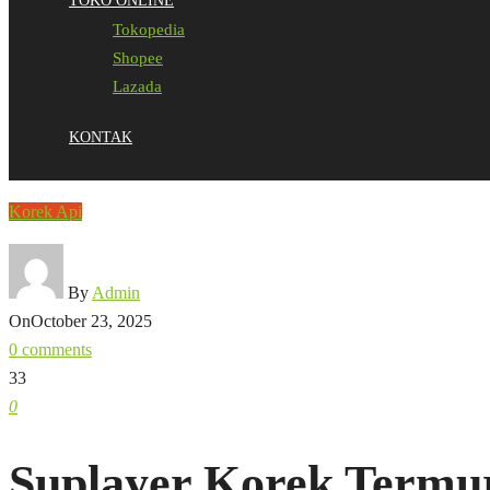
TOKO ONLINE
Tokopedia
Shopee
Lazada
KONTAK
Korek Api
By
Admin
On
October 23, 2025
0 comments
33
0
Suplayer Korek Termu