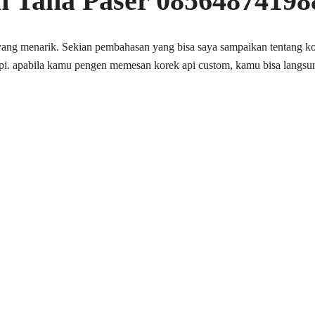
h Tana Paser 08564874198
n yang menarik. Sekian pembahasan yang bisa saya sampaikan tentang 
i. apabila kamu pengen memesan korek api custom, kamu bisa langsun