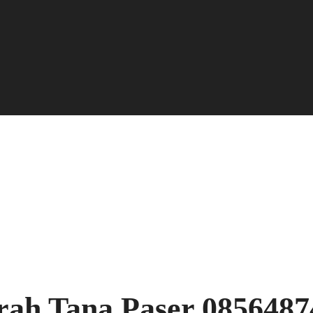
rah Tana Paser 0856487