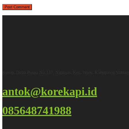
Office & Warehouse
Komp. Delta Puspa No.147, Ngingas, Kec. Waru, Kabupaten Sidoar
antok@korekapi.id
085648741988