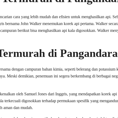
pencarian cara yang lebih mudah dan efisien untuk menghasilkan api. 
gris bernama John Walker menemukan korek api pertama. Walker secara
mpuran berikut bisa menghasilkan api kala digosokkan. Walker menye
 Termurah di Pangandar
bersama dengan campuran bahan kimia, seperti belerang dan potassium
. Meski demikian, penemuan ini segera berkembang di berbagai negara
rkenalkan oleh Samuel Jones dari Inggris, yang mendapatkan korek api
yala terkecuali digosokkan terhadap permukaan spesifik yang mengand
ebih aman dan mudah.