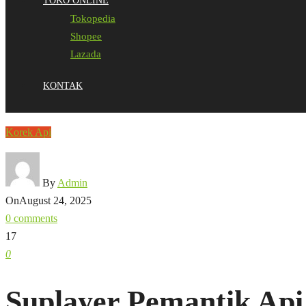
TOKO ONLINE
Tokopedia
Shopee
Lazada
KONTAK
Korek Api
By
Admin
On
August 24, 2025
0 comments
17
0
Suplayer Pemantik Ap