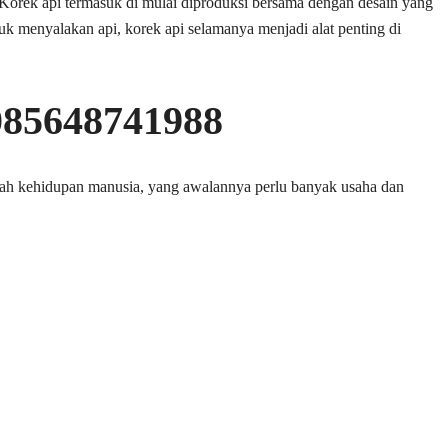
. Korek api termasuk di mulai diproduksi bersama dengan desain yang
tuk menyalakan api, korek api selamanya menjadi alat penting di
085648741988
ah kehidupan manusia, yang awalannya perlu banyak usaha dan