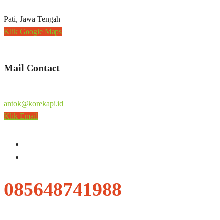
Pati, Jawa Tengah
Klik Google Maps
Mail Contact
antok@korekapi.id
Klik Email
085648741988