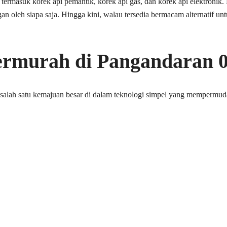
, termasuk korek api pemantik, korek api gas, dan korek api elektronik
an oleh siapa saja. Hingga kini, walau tersedia bermacam alternatif un
Termurah di Pangandaran 
alah satu kemajuan besar di dalam teknologi simpel yang mempermud