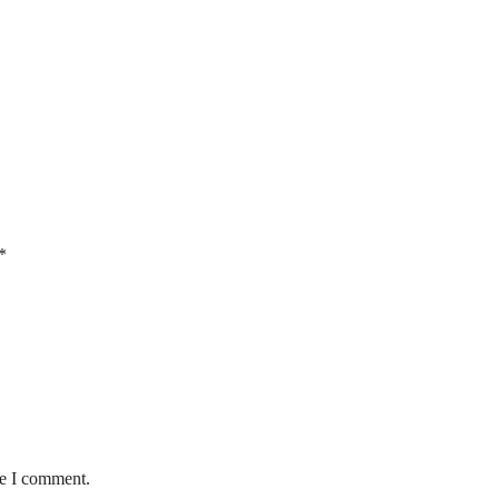
*
me I comment.