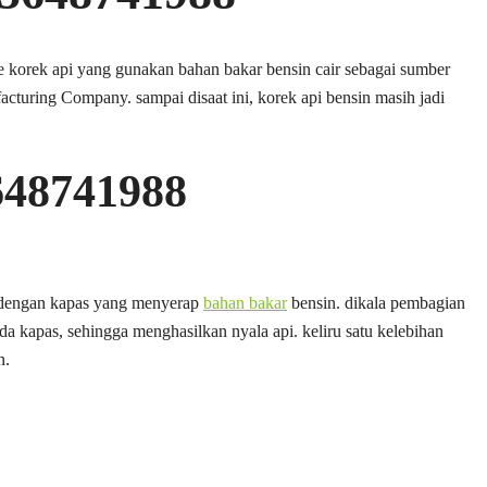
e korek api yang gunakan bahan bakar bensin cair sebagai sumber
acturing Company. sampai disaat ini, korek api bensin masih jadi
648741988
i dengan kapas yang menyerap
bahan bakar
bensin. dikala pembagian
a kapas, sehingga menghasilkan nyala api. keliru satu kelebihan
n.