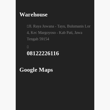
Warehouse
Jl. Raya Juwana - Tayu, Bulumanis Lor
4, Kec Margoyoso - Kab Pati, Jawa
Tengah 59154
08122226116
Google Maps