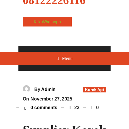
08122226116
Klik Whatsapp
Menu
By
Admin
Korek Api
On
November 27, 2025
0 comments
23
0