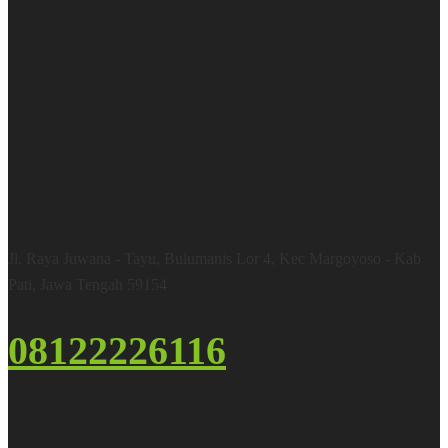
Warehouse
Jl. Raya Juwana - Tayu, Bulumanis Lor 4, Kec Margoyoso - Kab
Pati, Jawa Tengah 59154
08122226116
Google Maps