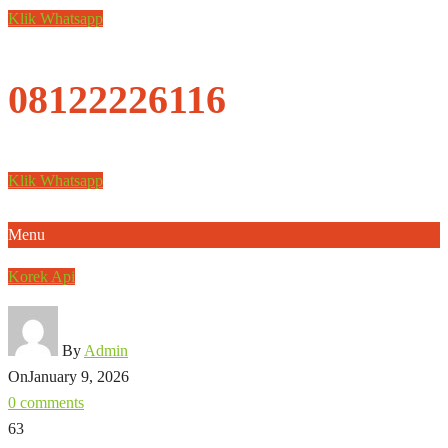
Klik Whatsapp
08122226116
Klik Whatsapp
Menu
Korek Api
By
Admin
On
January 9, 2026
0 comments
63