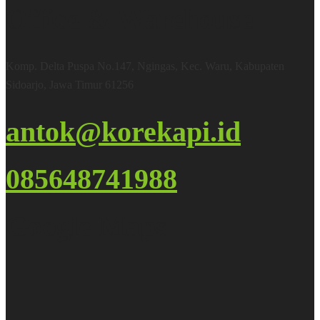
Office & Warehouse
Komp. Delta Puspa No.147, Ngingas, Kec. Waru, Kabupaten
Sidoarjo, Jawa Timur 61256
antok@korekapi.id
085648741988
Google Maps