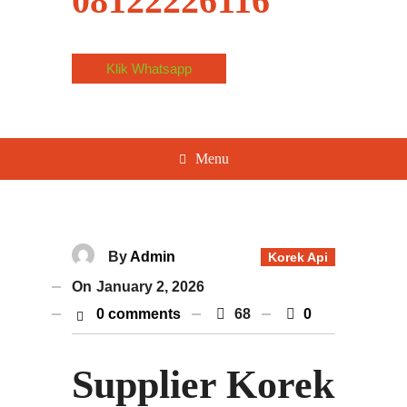
08122226116
Klik Whatsapp
Menu
By
Admin
Korek Api
On
January 2, 2026
0 comments
68
0
Supplier Korek