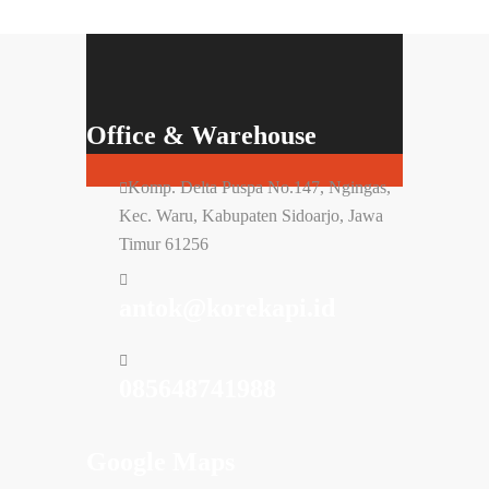
Office & Warehouse
Komp. Delta Puspa No.147, Ngingas,
Kec. Waru, Kabupaten Sidoarjo, Jawa
Timur 61256
antok@korekapi.id
085648741988
Google Maps