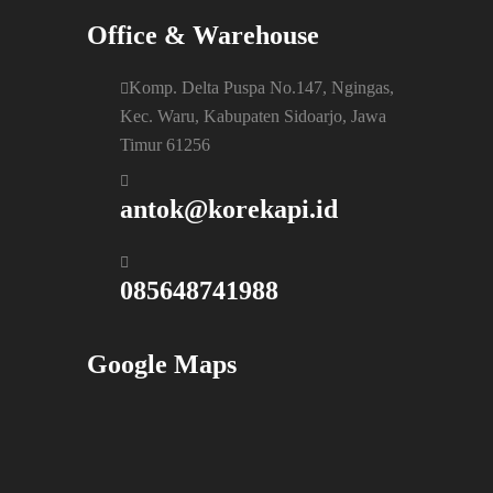
Office & Warehouse
Komp. Delta Puspa No.147, Ngingas,
Kec. Waru, Kabupaten Sidoarjo, Jawa
Timur 61256
antok@korekapi.id
085648741988
Google Maps