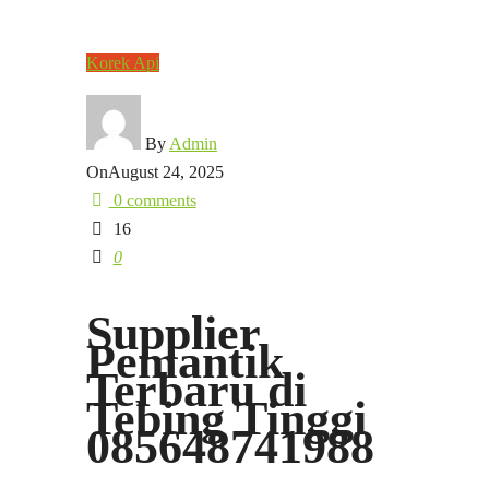
Korek Api
By
Admin
On
August 24, 2025
0 comments
16
0
Supplier
Pemantik
Terbaru di
Tebing Tinggi
085648741988