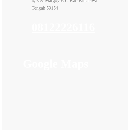
4, Kec Margoyoso - Kab Pati, Jawa
Tengah 59154
08122226116
Google Maps