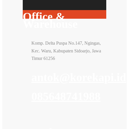
Office &
Warehouse
Komp. Delta Puspa No.147, Ngingas,
Kec. Waru, Kabupaten Sidoarjo, Jawa
Timur 61256
antok@korekapi.id
085648741988