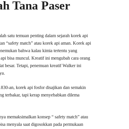
h Tana Paser
lah satu temuan penting dalam sejarah korek api
tan “safety match” atau korek api aman. Korek api
enemukan bahwa kalau kimia tertentu yang
pi bisa muncul. Kreatif ini mengubah cara orang
t besar. Tetapi, penemuan kreatif Walker ini
ya.
830-an, korek api fosfor disajikan dan semakin
ng terbakar, tapi kerap menyebabkan dilema
nnya memaksimalkan konsep “ safety match” atau
 bisa menyala saat digosokkan pada permukaan