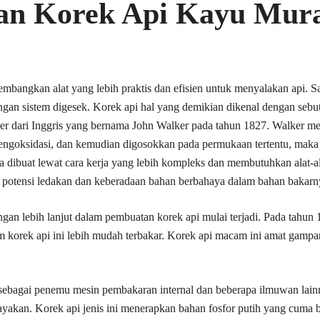
n Korek Api Kayu Mura
bangkan alat yang lebih praktis dan efisien untuk menyalakan api. Sa
ngan sistem digesek. Korek api hal yang demikian dikenal dengan sebu
ker dari Inggris yang bernama John Walker pada tahun 1827. Walker m
goksidasi, dan kemudian digosokkan pada permukaan tertentu, maka a
 dibuat lewat cara kerja yang lebih kompleks dan membutuhkan alat-ala
 potensi ledakan dan keberadaan bahan berbahaya dalam bahan bakarn
an lebih lanjut dalam pembuatan korek api mulai terjadi. Pada tahun 1
m korek api ini lebih mudah terbakar. Korek api macam ini amat gampa
l sebagai penemu mesin pembakaran internal dan beberapa ilmuwan lai
ayakan. Korek api jenis ini menerapkan bahan fosfor putih yang cuma