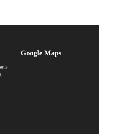
Google Maps
anis
i,