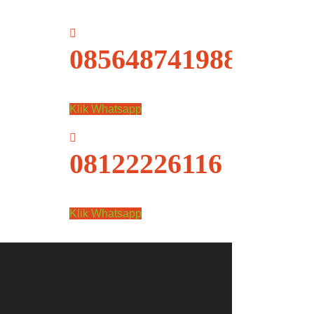
085648741988
Klik Whatsapp
08122226116
Klik Whatsapp