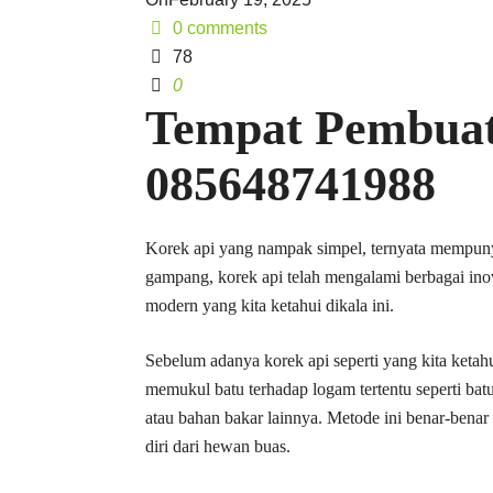
0 comments
78
0
Tempat Pembuat
085648741988
Korek api yang nampak simpel, ternyata mempuny
gampang, korek api telah mengalami berbagai inova
modern yang kita ketahui dikala ini.
Sebelum adanya korek api seperti yang kita keta
memukul batu terhadap logam tertentu seperti bat
atau bahan bakar lainnya. Metode ini benar-bena
diri dari hewan buas.