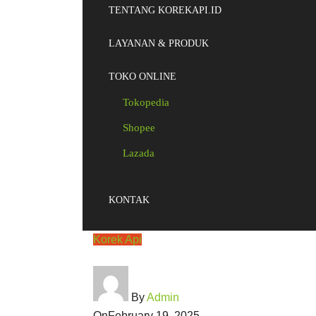
TENTANG KOREKAPI.ID
LAYANAN & PRODUK
TOKO ONLINE
Tokopedia
Shopee
Lazada
KONTAK
Korek Api
By
Admin
On
February 19, 2025