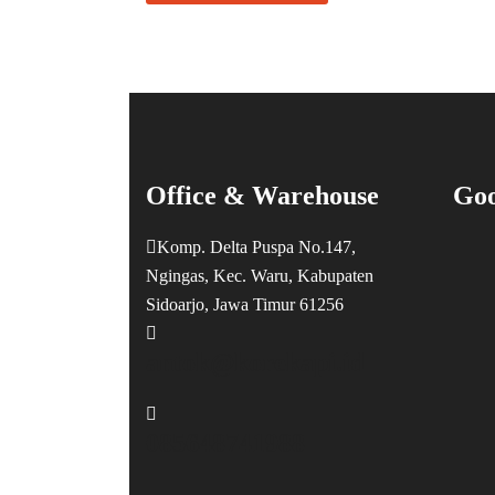
Office & Warehouse
Goo
Komp. Delta Puspa No.147,
Ngingas, Kec. Waru, Kabupaten
Sidoarjo, Jawa Timur 61256
antok@korekapi.id
085648741988