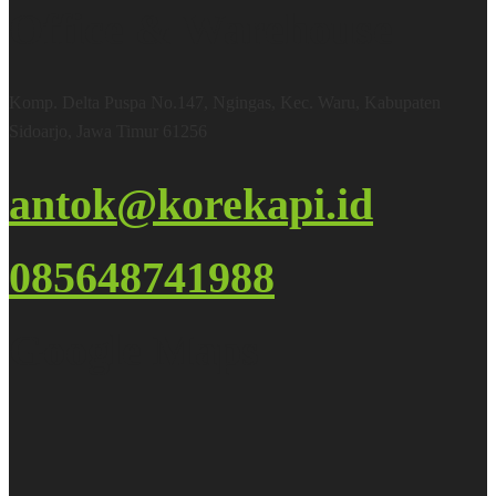
Office & Warehouse
Komp. Delta Puspa No.147, Ngingas, Kec. Waru, Kabupaten
Sidoarjo, Jawa Timur 61256
antok@korekapi.id
085648741988
Google Maps