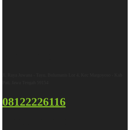
Warehouse
Jl. Raya Juwana - Tayu, Bulumanis Lor 4, Kec Margoyoso - Kab
Pati, Jawa Tengah 59154
08122226116
Google Maps