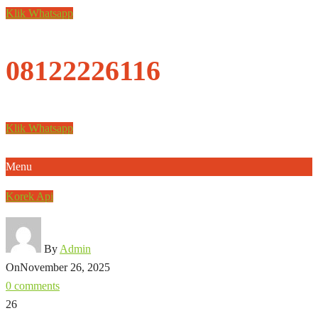
Klik Whatsapp
08122226116
Klik Whatsapp
Menu
Korek Api
By
Admin
On
November 26, 2025
0 comments
26