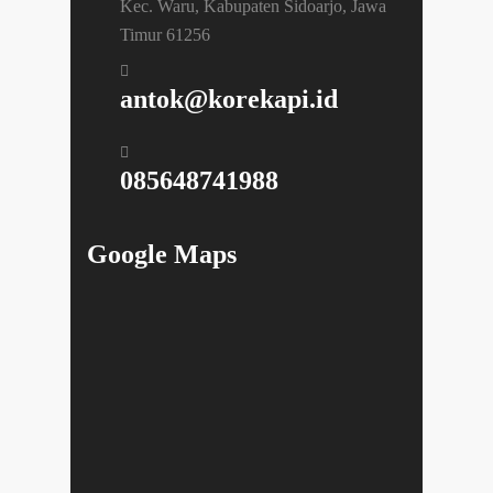
Kec. Waru, Kabupaten Sidoarjo, Jawa
Timur 61256
antok@korekapi.id
085648741988
Google Maps