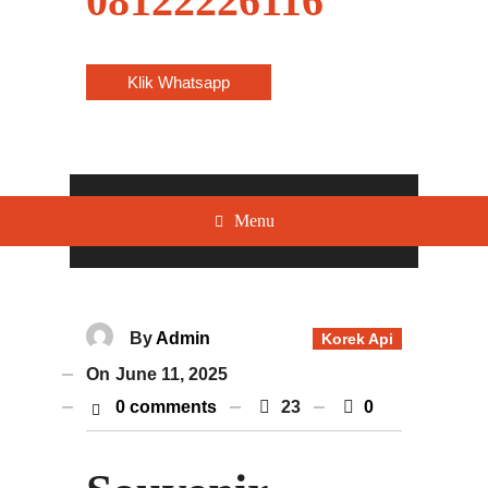
08122226116
Klik Whatsapp
Menu
By
Admin
Korek Api
On
June 11, 2025
0 comments
23
0