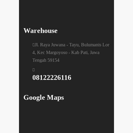
Warehouse
Jl. Raya Juwana - Tayu, Bulumanis Lor
4, Kec Margoyoso - Kab Pati, Jawa
Tengah 59154
08122226116
Google Maps